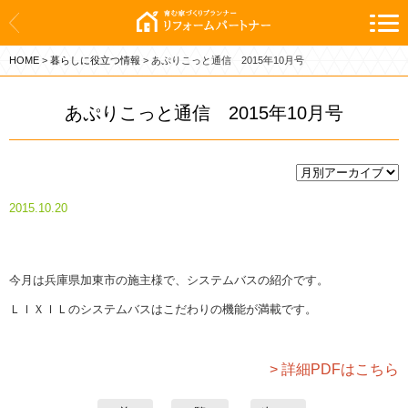
ホーム
HOME
>
暮らしに役立つ情報
>
あぷりこっと通信 2015年10月号
新築
リフォーム
あぷりこっと通信 2015年10月号
施工実績
会社案内
2015.10.20
お問い合わせ
今月は兵庫県加東市の施主様で、システムバスの紹介です。
お知らせ
ＬＩＸＩＬのシステムバスはこだわりの機能が満載です。
暮らしに役立つ情報
> 詳細PDFはこちら
プライバシーポリシー