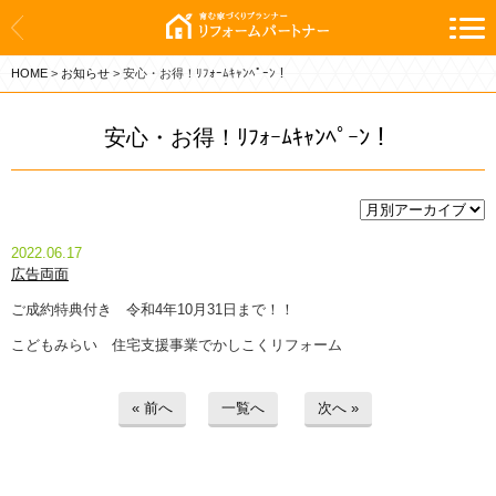
ホーム
HOME
>
お知らせ
>
安心・お得！ﾘﾌｫｰﾑｷｬﾝﾍﾟｰﾝ！
新築
リフォーム
安心・お得！ﾘﾌｫｰﾑｷｬﾝﾍﾟｰﾝ！
施工実績
会社案内
2022.06.17
広告両面
お問い合わせ
ご成約特典付き 令和4年10月31日まで！！
お知らせ
こどもみらい 住宅支援事業でかしこくリフォーム
暮らしに役立つ情報
« 前へ
一覧へ
次へ »
プライバシーポリシー