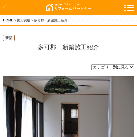
ホーム
HOME
>
施工実績
>
多可郡 新築施工紹介
新築
リフォーム
新築
多可郡 新築施工紹介
施工実績
会社案内
お問い合わせ
お知らせ
暮らしに役立つ情報
プライバシーポリシー