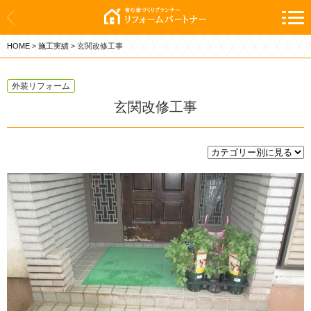
ホーム
HOME
>
施工実績
>
玄関改修工事
新築
リフォーム
外装リフォーム
玄関改修工事
施工実績
会社案内
お問い合わせ
お知らせ
暮らしに役立つ情報
プライバシーポリシー